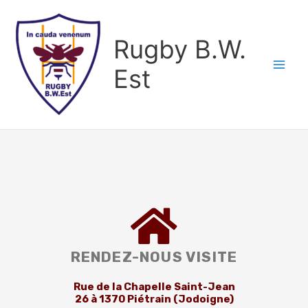
Aller
au
Rugby B.W.
contenu
Est
RENDEZ-NOUS VISITE
Rue de la Chapelle Saint-Jean
26 à 1370 Piétrain (Jodoigne)